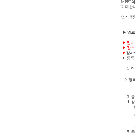
MPPT
의
기대합
인지행동
▶ 워크
▶
일시
▶ 장소
▶
강사
​
▶ 등록
1.
참
2.
등
3.
등
4.
참
-
​
​
-
5.
주