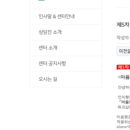
인사말 & 센터안내
제5차
상담진 소개
작성자
센터 소개
이전
센터 공지사항
제
5
차
<
마음
오시는 길
안녕하
인지행
「마음
워크샵
마음챙김
적용되
ulness+