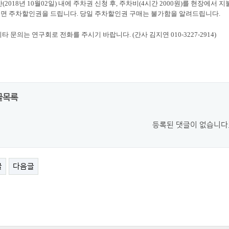
간
(2018
년
10
월
02
일
)
내에 주차권 신청 후
,
주차비
(4
시간
2000
원
)
를 현장에서 지
면 주차할인권을 드립니다
.
당일 주차할인권 구매는 불가함을 알려드립니다
.
기타 문의는 연구회로 전화를 주시기 바랍니다
. (
간사 김지연
010-3227-2914)
글목록
등록된 댓글이 없습니다
글
다음글