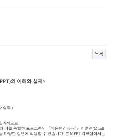
목록
PPT)
의 이해와 실제
>
와 실제」
효
과적으로
위해 이를 통합한
프로그램인 「마음챙김
+
긍정심리훈련
(Mindf
등 다양한 장면에 적용할 수 있
습니다
.
본
MPPT
워크샵에서는