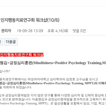
 인지행동치료연구회 워크샵(10/6)
관리자
18-09-28 13:09
조회
4,163회
댓글
0건
글
다음글
 인지행동치료연구회 워크샵
챙김
+
긍정심리훈련
(Mindfulness+Positive Psychology Training,
M
십니까
?
동치료연구회에서는 덕성여자대학교 심리학과의 김정호 교수님을 모시고
챙
김
+
긍정심리훈련
(Mindfulness+Positive Psychology Training, MPPT)
의 이해
을 개최하게 되었습니다
.
과 긍정심리중재법은 각각 많은 연구를 통해 다양한 심리적 및 신체적 증상에 
는 것으로 밝혀졌습니다
.
마음챙김과 긍정심리중재법을 효과적으로 교육하
기 
Positive Psychology
Training, MPPT)
」은 일상생활을
포함해서 임상
,
기업
,
학교 