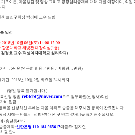
 기초이론
,
마음챙김 및 명상 그리고 긍정심리중재
에 대해 다룰 예정이며
,
회원
니다
.
치료연구회장 박경애 교수 드림
.
숍 일정
: 2018
년
10
월
06일(토) 14:00-17:00
: 광운대학교 새빛관 대강의실(1층)
:
김정호 교수
(
덕성여자대학교 심리학과
)
가비
: 5
만원
(
연구회 회원
: 4
만원
/
비회원
: 5
만원
)
록기간
: 2018
년
10
월
2
일 화요일
24
시까지
​
(
당일 등록 불가합니다
.)
rebtcbt@naver.com
록신청 방법
:
으로 첨부파일
(
신청서
)
회신
가비 입금
등록을 신청하신 후에는 다음 계좌로 송금을 해주시면 등록이 완료됩니다
.
송금 시에는 반드시
[
성함
+
휴대폰 뒷 번호
4
자리
]
을 표기해주십시오
.
예
)
홍길동
4567
송금계좌
:
신한은행
110-184-965617
예금주
:
김지연
차권 안내