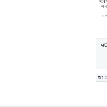
록기
하시
※ 
댓
이전