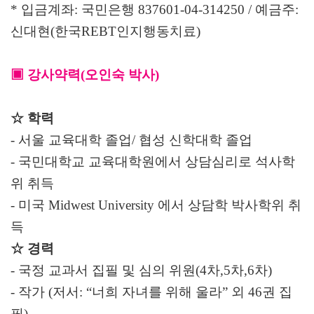
* 입금계좌: 국민은행 837601-04-314250 / 예금주:
신대현(한국REBT인지행동치료)
▣ 강사약력(오인숙 박사)
☆ 학력
- 서울 교육대학 졸업/ 협성 신학대학 졸업
- 국민대학교 교육대학원에서 상담심리로 석사학
위 취득
- 미국 Midwest University 에서 상담학 박사학위 취
득
☆ 경력
- 국정 교과서 집필 및 심의 위원(4차,5차,6차)
- 작가 (저서: “너희 자녀를 위해 울라” 외 46권 집
필)