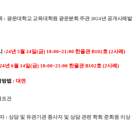
목
:
광운대학교 교육대학원 광운분회 주관
2024
년 공개사례발
시
:
24
년
5
월
24
일
(
금
) 18:00~21:00
한울관
B102
호
(2
사례
)
4
년
6
월
14
일
(
금
) 18:00~21:00
한울관
B102
호
(2
사례
)
행방법
:
대면
격조건
표자
:
상담 및 유관기관 종사자 및 상담 관련 학회 준회원 이상