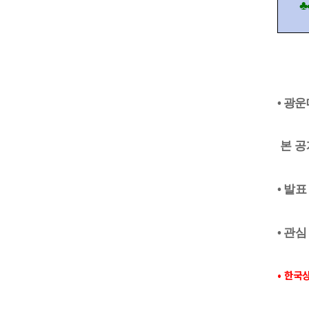
♣
•
광운
본 
•
발표
•
관심
•
한국