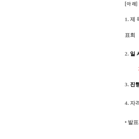
[
아 래
]
1.
제 
표
회
2.
일 
2
3.
진
4.
자
‣
발