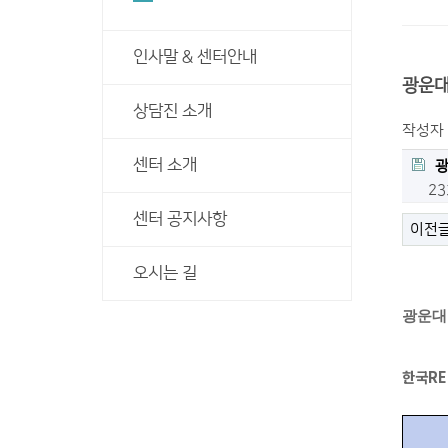
인사말 & 센터안내
광운대
상담진 소개
작성자
센터 소개
광
2
센터 공지사항
이전
오시는 길
광운대
한국
R