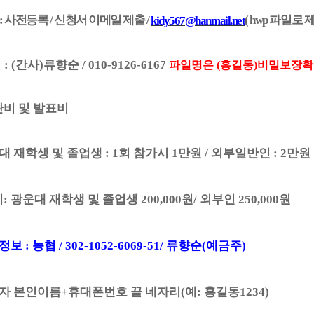
:
사전등록
/
신청서 이메일 제출
/
( hwp
파일로 
kidy567@hanmail.net
의
: (
간사
)
류향순
/ 010-9126-6167
파일명은
(
홍길동
)
비밀보장확
비 및 발표비
대 재학생 및 졸업생
: 1
회 참가시
1
만원
/
외부일반인
: 2
만원
비
:
광운대 재학생 및 졸업생
200,000
원
/
외부인
250,000
원
정보
:
농협
/ 302-1052-6069-51/
류향순
(
예금주
)
자 본인이름
+
휴대폰번호 끝 네자리
(
예
:
홍길동
1234)