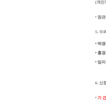
(
개인
‣
참
5.
수
‣
박경
‣
홍경
‣ 임
6.
신
‣
기 