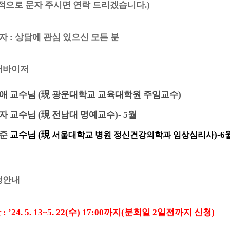
적으로 문자 주시면 연락 드리겠습니다
.)
관자
:
상담에 관심 있으신 모든 분
퍼바이저
애 교수님
(
現
광운대학교 교육대학원 주임교수
)
자 교수님
(
現
전남대 명예교수
)- 5
월
지준
교수님
(
現
)
-6
서울대학교 병원 정신건강의학과 임상심리사
청안내
간
: ’24. 5. 13~5.
22
(
수
) 17:00
까지
(
분회일
2
일전까지 신청
)