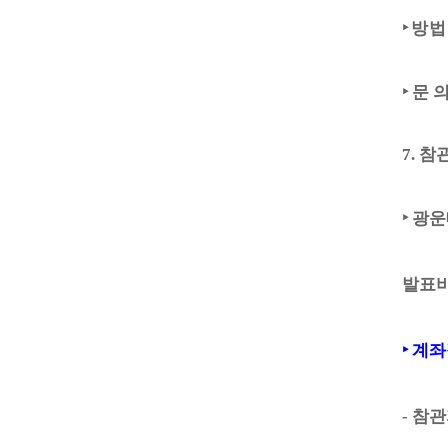
‣
방 법
‣
문 
7.
참관
‣
광운
발표
‣
계좌
-
참관