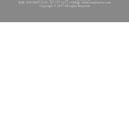
전화: 010-3443-1216 / 02-737-1275 | 이메일: rebtkorea@naver.com
Copyright © 2017 All rights Reserved