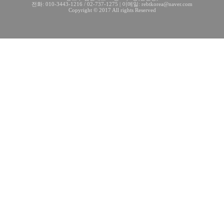
전화: 010-3443-1216 / 02-737-1275 | 이메일: rebtkorea@naver.com
Copyright © 2017 All rights Reserved