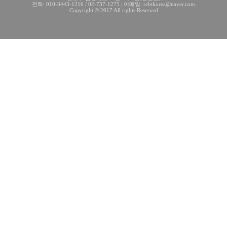
전화: 010-3443-1216 / 02-737-1275 | 이메일: rebtkorea@naver.com
Copyright © 2017 All rights Reserved