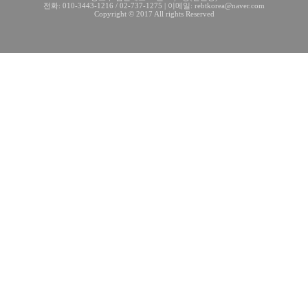
전화: 010-3443-1216 / 02-737-1275 | 이메일: rebtkorea@naver.com
Copyright © 2017 All rights Reserved