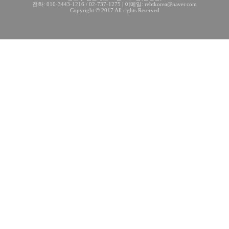
전화: 010-3443-1216 / 02-737-1275 | 이메일: rebtkorea@naver.com
Copyright © 2017 All rights Reserved