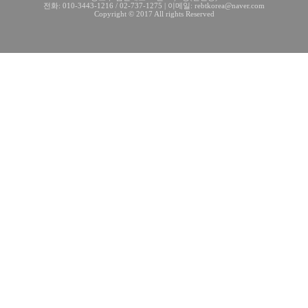
전화: 010-3443-1216 / 02-737-1275 | 이메일: rebtkorea@naver.com
Copyright © 2017 All rights Reserved