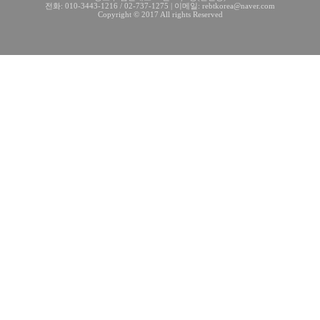
전화: 010-3443-1216 / 02-737-1275 | 이메일: rebtkorea@naver.com
Copyright © 2017 All rights Reserved