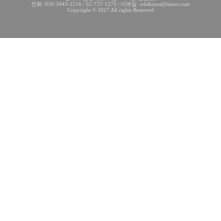
전화: 010-3443-1216 / 02-737-1275 | 이메일: rebtkorea@naver.com
Copyright © 2017 All rights Reserved