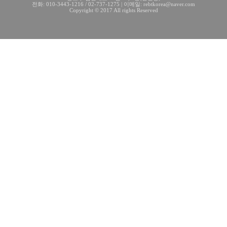
전화: 010-3443-1216 / 02-737-1275 | 이메일: rebtkorea@naver.com
Copyright © 2017 All rights Reserved