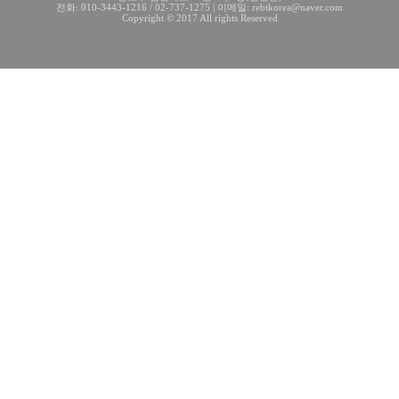
전화: 010-3443-1216 / 02-737-1275 | 이메일: rebtkorea@naver.com
Copyright © 2017 All rights Reserved