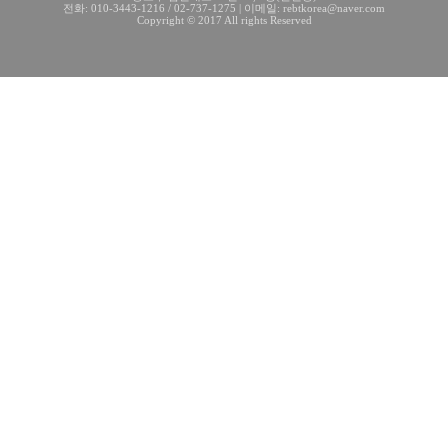
전화: 010-3443-1216 / 02-737-1275 | 이메일: rebtkorea@naver.com
Copyright © 2017 All rights Reserved