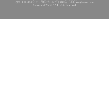
전화: 010-3443-1216 / 02-737-1275 | 이메일: rebtkorea@naver.com
Copyright © 2017 All rights Reserved