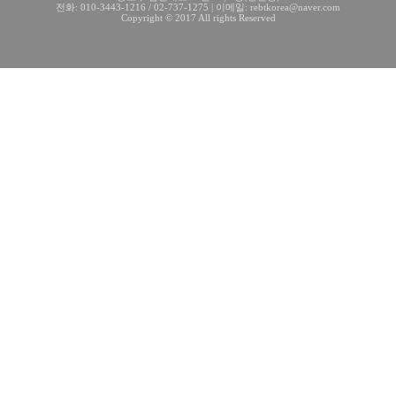
전화: 010-3443-1216 / 02-737-1275 | 이메일: rebtkorea@naver.com
Copyright © 2017 All rights Reserved