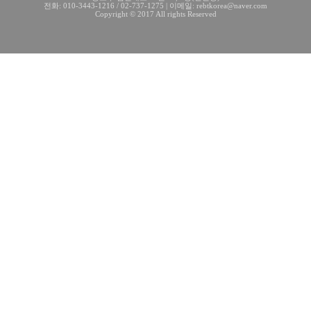
전화: 010-3443-1216 / 02-737-1275 | 이메일: rebtkorea@naver.com
Copyright © 2017 All rights Reserved