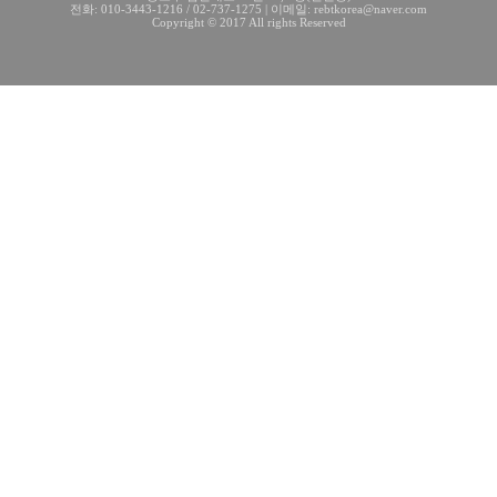
전화: 010-3443-1216 / 02-737-1275 | 이메일: rebtkorea@naver.com
Copyright © 2017 All rights Reserved