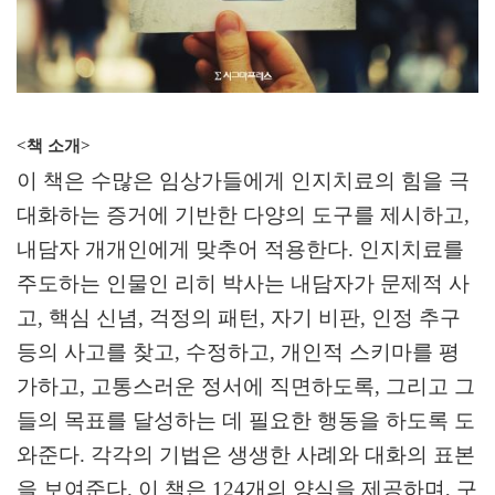
<책 소개>
이 책은 수많은 임상가들에게 인지치료의 힘을 극
대화하는 증거에 기반한 다양의 도구를 제시하고
,
내담자 개개인에게 맞추어 적용한다
.
인지치료를
주도하는 인물인 리히 박사는 내담자가 문제적 사
고
,
핵심 신념
,
걱정의 패턴
,
자기 비판
,
인정 추구
등의 사고를 찾고
,
수정하고
,
개인적 스키마를 평
가하고
,
고통스러운 정서에 직면하도록
,
그리고 그
들의 목표를 달성하는 데 필요한 행동을 하도록 도
와준다
.
각각의 기법은 생생한 사례와 대화의 표본
을 보여준다
.
이 책은
124
개의 양식을 제공하며
,
구