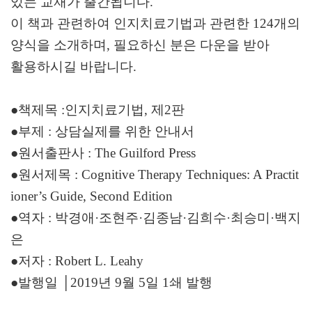
있는 교재가 출간됩니다.
이 책과 관련하여 인지치료기법과 관련한 124개의
양식을 소개하며, 필요하신 분은 다운을 받아
활용하시길 바랍니다.
●책제목
:
인지치료기법
,
제
2
판
●
부제
:
상담실제를 위한 안내서
●
원서출판사
: The Guilford Press
●
원서제목
: Cognitive Therapy Techniques: A Practit
ioner’s Guide, Second Edition
●
역자
:
박경애
·
조현주
·
김종남
·
김희수
·
최승미
·
백지
은
●
저자
: Robert L. Leahy
●
발행일
│
2019
년
9
월
5
일
1
쇄 발행